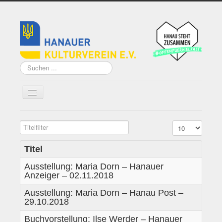
Suchen
...
Titelfilter
Anzeige #
Home
Über uns
Titel
Ausstellung: Maria Dorn – Hanauer
Vorstand
Anzeiger – 02.11.2018
Künstler*innen der
Ausstellung: Maria Dorn – Hanau Post –
Remise
29.10.2018
Grundsatzprogramm
Buchvorstellung: Ilse Werder – Hanauer