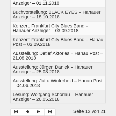
Anzeiger – 01.11.2018
Historie
Buchvorstellung: BLACK EYES – Hanauer
Impressum
Anzeiger – 18.10.2018
Mitglieder-Info
Konzert: Frankfurt City Blues Band –
Hanauer Anzeiger – 03.09.2018
Sonderpreis Kultur
Konzert: Frankfurt City Blues Band – Hanau
Veranstaltungen
Post – 03.09.2018
Ausstellung: Detlef Aktories – Hanau Post –
Aktuell
21.08.2018
Regelmäßig
Ausstellung: Jürgen Daniek – Hanauer
Anzeiger – 25.08.2018
Jahresüberblick
Ausstellung: Jutta Winterheld – Hanau Post
Archiv
– 04.06.2018
Lesung: Wolfgang Schorlau – Hanauer
Remisengalerie
Anzeiger – 26.05.2018
Räumlichkeiten
Seite 12 von 21