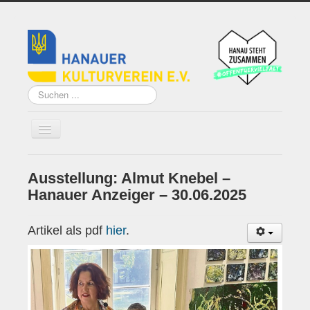
Suchen
...
Ausstellung: Almut Knebel –
Home
Hanauer Anzeiger – 30.06.2025
Über uns
Artikel als pdf
hier
.
Vorstand
Künstler*innen der
Remise
Grundsatzprogramm