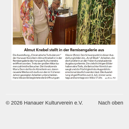
Historie
Impressum
Mitglieder-Info
Sonderpreis Kultur
Veranstaltungen
Aktuell
Regelmäßig
Jahresüberblick
Archiv
© 2026 Hanauer Kulturverein e.V.
Nach oben
Remisengalerie
Räumlichkeiten