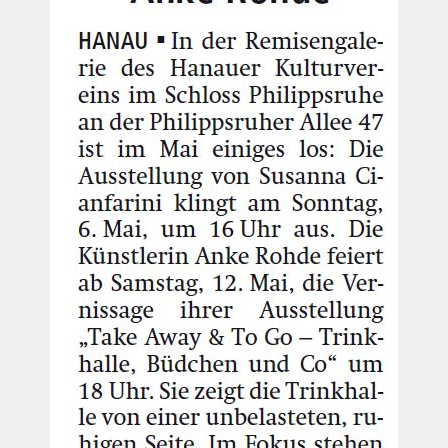
Historie
Impressum
Mitglieder-Info
Sonderpreis Kultur
Veranstaltungen
Aktuell
Regelmäßig
Jahresüberblick
Archiv
Remisengalerie
Räumlichkeiten