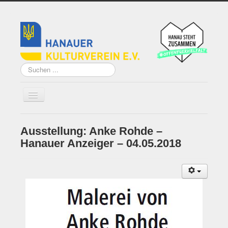
Suchen
...
Ausstellung: Anke Rohde –
Home
Hanauer Anzeiger – 04.05.2018
Über uns
Vorstand
Künstler*innen der
Remise
Grundsatzprogramm