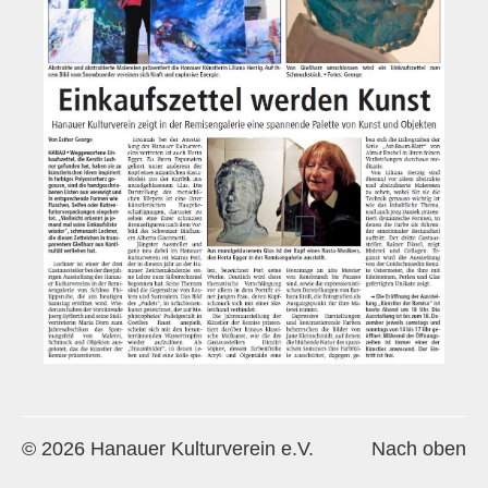
Historie
Impressum
Mitglieder-Info
Sonderpreis Kultur
Veranstaltungen
Aktuell
Regelmäßig
Jahresüberblick
Archiv
Remisengalerie
© 2026 Hanauer Kulturverein e.V.
Nach oben
Räumlichkeiten