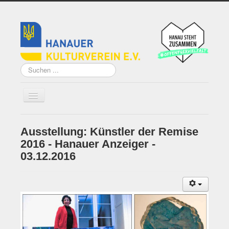
Suchen
...
Ausstellung: Künstler der Remise
Home
2016 - Hanauer Anzeiger -
Über uns
03.12.2016
Vorstand
Künstler*innen der
Remise
Grundsatzprogramm