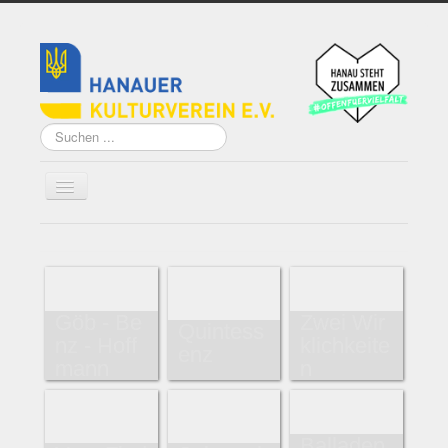
Suchen
...
Home
Über uns
Göb - Be
Zwei Wir
Quintess
Vorstand
nz - Hoff
klichkeite
enz
mann
n
Künstler*innen der
Remise
Grundsatzprogramm
Balladen