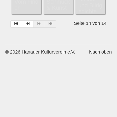
Vom Find
Schmuck
und Bildg
Historie
en
& Kunst
edichte
Impressum
Seite 14 von 14
Mitglieder-Info
Sonderpreis Kultur
Veranstaltungen
© 2026 Hanauer Kulturverein e.V.
Nach oben
Aktuell
Regelmäßig
Jahresüberblick
Archiv
Remisengalerie
Räumlichkeiten