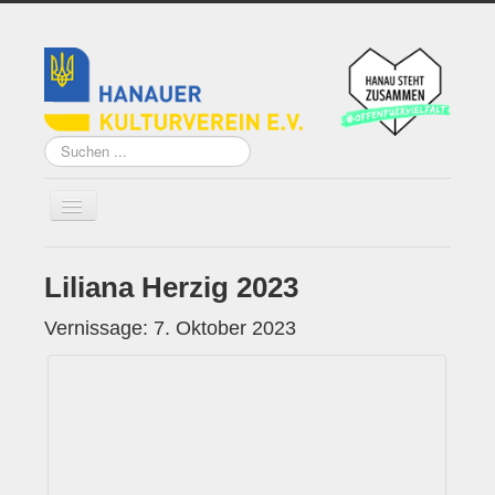
Suchen
...
Liliana Herzig 2023
Home
Über uns
Vernissage: 7. Oktober 2023
Vorstand
Künstler*innen der
Remise
Grundsatzprogramm