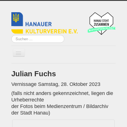
Suchen
...
Julian Fuchs
Home
Über uns
Vernissage Samstag, 28. Oktober 2023
(falls nicht anders gekennzeichnet, liegen die
Vorstand
Urheberrechte
der Fotos beim Medienzentrum / Bildarchiv
Künstler*innen der
der Stadt Hanau)
Remise
Grundsatzprogramm